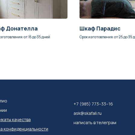
ф Донателла
Шкаф Парадис
зготовления: от 15 до 35 дней
Срок изготовления: от 25 до 35 
лио
+7 (985) 773–33–16
нии
ask@skafali.ru
каты качества
написать в телеграм
а конфиденциальности