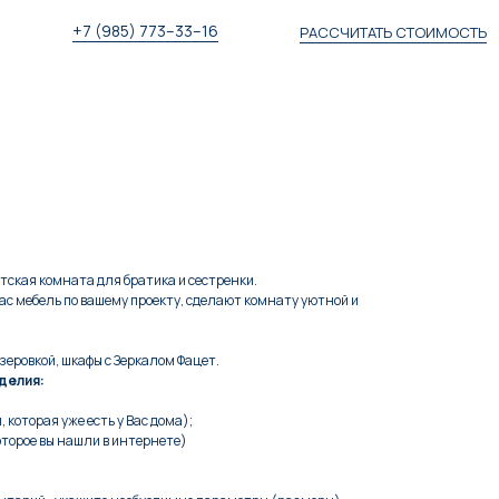
+7 (985) 773–33–16
РАССЧИТАТЬ СТОИМОСТЬ
Рассчитать стоимость
тская комната для братика и сестренки.
ас мебель по вашему проекту, сделают комнату уютной и
зеровкой, шкафы с Зеркалом Фацет.
делия:
 которая уже есть у Вас дома);
оторое вы нашли в интернете)