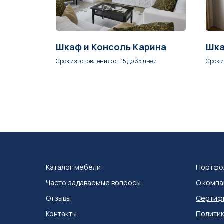
Шкаф и Консоль Карина
Шка
ней
Срок изготовления: от 15 до 35 дней
Срок и
Каталог мебел
и
Портфо
Часто задаваемые вопросы
О компа
Отзывы
Сертифи
Контакты
Политик