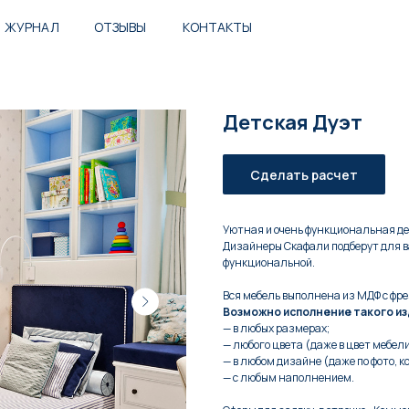
ЖУРНАЛ
ОТЗЫВЫ
КОНТАКТЫ
Детская Дуэт
Сделать расчет
Уютная и очень функциональная де
Дизайнеры Скафали подберут для в
функциональной.
Вся мебель выполнена из МДФ с фре
Возможно исполнение такого из
— в любых размерах;
— любого цвета (даже в цвет мебели,
— в любом дизайне (даже по фото, к
— с любым наполнением.