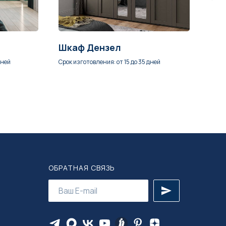
Шкаф Дензел
Шк
дней
Срок изготовления: от 15 до 35 дней
Срок 
ОБРАТНАЯ СВЯЗЬ