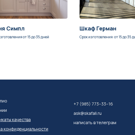
ня Симпл
Шкаф Герман
зготовления от 15 до 35 дней
Срок изготовления: от 15 до 35 
лио
+7 (985) 773–33–16
нии
ask@skafali.ru
каты качества
написать в телеграм
а конфиденциальности