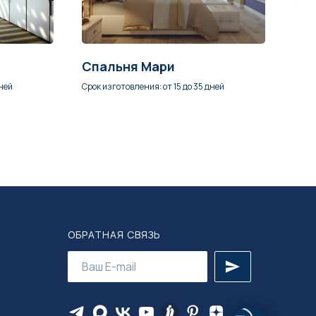
Спальня Мари
Шк
дней
Срок изготовления: от 15 до 35 дней
Срок 
ОБРАТНАЯ СВЯЗЬ