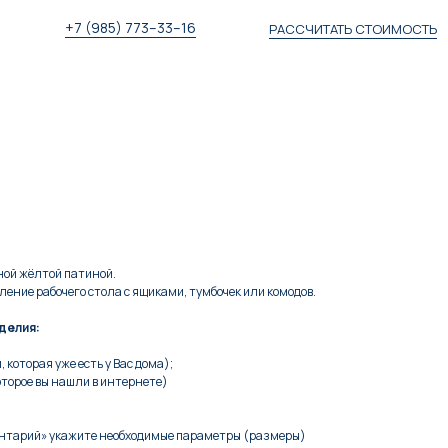
+7 (985) 773–33–16
РАССЧИТАТЬ СТОИМОСТЬ
Рассчитать стоимость
ной жёлтой патиной.
ление рабочего стола с ящиками, тумбочек или комодов.
делия:
 которая уже есть у Вас дома);
оторое вы нашли в интернете)
ентарий» укажите необходимые параметры (размеры)