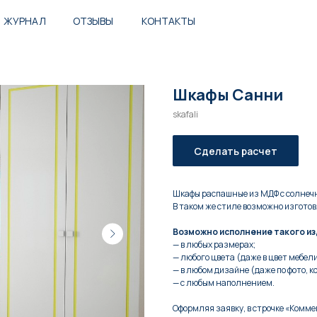
ЖУРНАЛ
ОТЗЫВЫ
КОНТАКТЫ
Шкафы Санни
skafali
Сделать расчет
Шкафы распашные из МДФ с солнеч
В таком же стиле возможно изготов
Возможно исполнение такого из
— в любых размерах;
— любого цвета (даже в цвет мебели,
— в любом дизайне (даже по фото, к
— с любым наполнением.
Оформляя заявку, в строчке «Комм