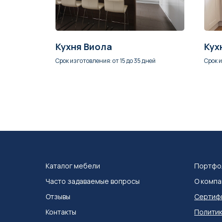
Кухня Виола
Кух
ней
Срок изготовления: от 15 до 35 дней
Срок и
Каталог мебел
и
Портфо
Часто задаваемые вопросы
О компа
Отзывы
Сертифи
Контакты
Политик