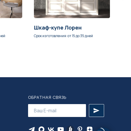
Шкаф-купе Лорен
Кух
дней
Срок изготовления: от 15 до 35 дней
Срок 
ОБРАТНАЯ СВЯЗЬ