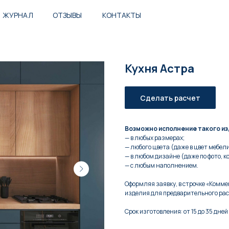
ЖУРНАЛ
ОТЗЫВЫ
КОНТАКТЫ
Кухня Астра
Сделать расчет
Возможно исполнение такого из
— в любых размерах;
— любого цвета (даже в цвет мебели,
— в любом дизайне (даже по фото, к
— с любым наполнением.
Оформляя заявку, в строчке «Комм
изделия для предварительного рас
Срок изготовления: от 15 до 35 дней