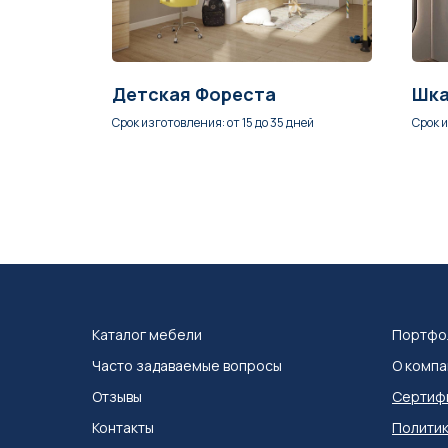
Детская Фореста
Шка
ней
Срок изготовления: от 15 до 35 дней
Срок и
Каталог мебел
и
Портфо
Часто задаваемые вопросы
О компа
Отзывы
Сертифи
Контакты
Политик