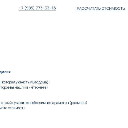
+7 (985) 773–33–16
РАССЧИТАТЬ СТОИМОСТЬ
Рассчитать стоимость
делия:
 которая уже есть у Вас дома);
оторое вы нашли в интернете)
ентарий» укажите необходимые параметры (размеры)
чета стоимости.