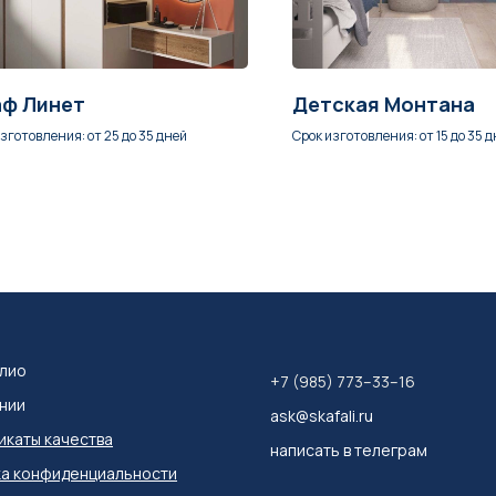
ф Линет
Детская Монтана
зготовления: от 25 до 35 дней
Срок изготовления: от 15 до 35 
лио
+7 (985) 773–33–16
нии
ask@skafali.ru
каты качества
написать в телеграм
а конфиденциальности